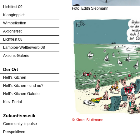
Lichtfest 09
Foto: Edith Siepmann
Klangteppich
Wimpelketten
Aktionsfest
Lichtfest 08
Lampion-Wettbewerb 08
Aktions-Galerie
Der Ort
Hell's Kitchen
Hell's Kitchen - und nu?
Hell's Kitchen Galerie
Kiez-Portal
Zukunftsmusik
© Klaus Stuttmann
Community Impulse
Perspektiven